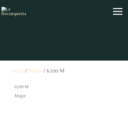
Ir
al
contenido
Inicio
/
Mujer
/ 6200 M
6200 M
Mujer