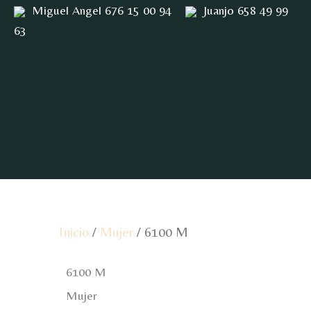
Ir
Miguel Angel 676 15 00 94
Juanjo 658 49 99
al
63
contenido
Inicio
/
Mujer
/ 6100 M
6100 M
Mujer