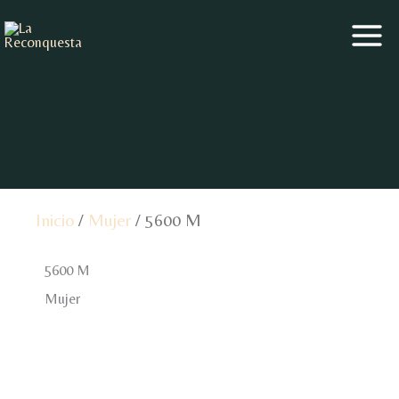
Ir
al
contenido
Inicio
/
Mujer
/ 5600 M
5600 M
Mujer