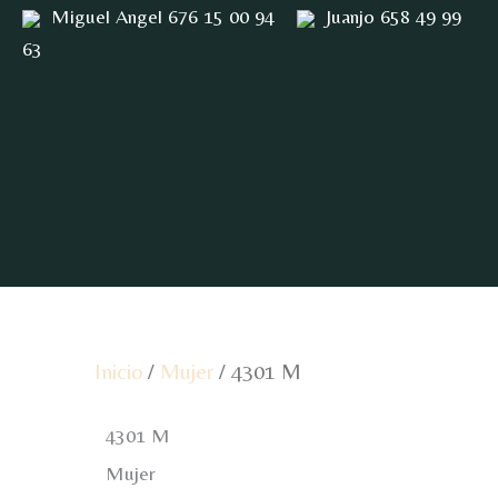
Ir
Miguel Angel 676 15 00 94
Juanjo 658 49 99
al
63
contenido
Inicio
/
Mujer
/ 4301 M
4301 M
Mujer