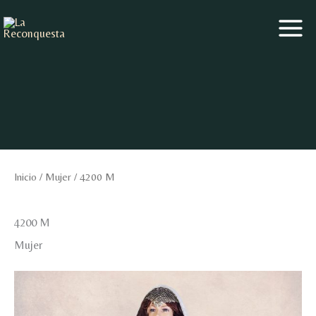
Ir
al
contenido
Inicio
/
Mujer
/ 4200 M
4200 M
Mujer