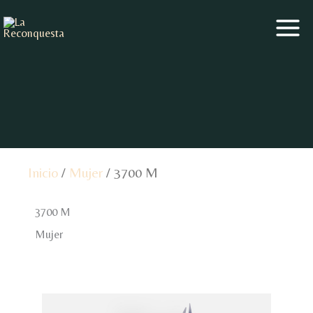
Ir
al
contenido
Inicio
/
Mujer
/ 3700 M
3700 M
Mujer