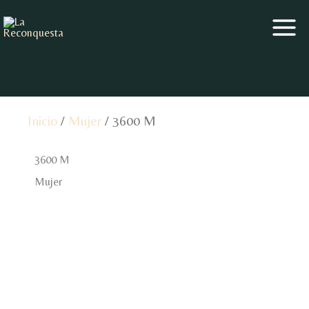
Ir
al
contenido
Inicio
/
Mujer
/ 3600 M
3600 M
Mujer