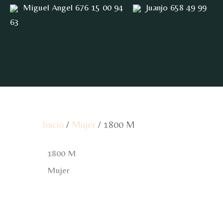
Ir
Miguel Angel 676 15 00 94
Juanjo 658 49 99
al
63
contenido
Inicio
/
Mujer
/ 1800 M
1800 M
Mujer