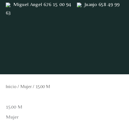
Ir
Miguel Angel 676 15 00 94
Juanjo 658 49 99
al
63
contenido
Inicio
/
Mujer
/ 1500 M
1500 M
Mujer