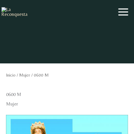
Ir
al
contenido
Inicio
/
Mujer
/ 0600 M
0600 M
Mujer