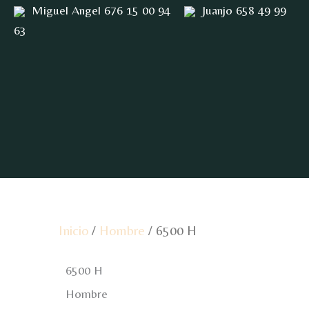
Ir
Miguel Angel 676 15 00 94
Juanjo 658 49 99
al
63
contenido
Inicio
/
Hombre
/ 6500 H
6500 H
Hombre