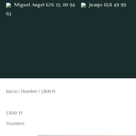
Ir
Miguel Angel 676 15 00 94
Juanjo 658 49 99
al
63
contenido
Inicio
/
Hombre
/ 5800 H
5800 H
Hombre