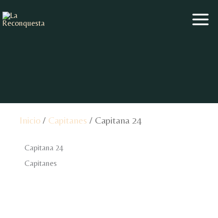
Ir
al
contenido
Inicio
/
Capitanes
/ Capitana 24
Capitana 24
Capitanes